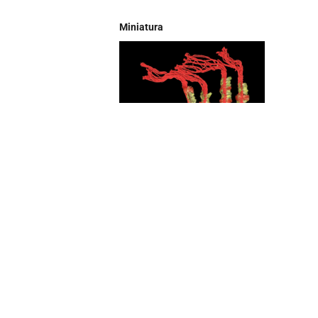
Miniatura
Nome do objeto
Tornozeleira
Descrição
Confeccionada para ser usada na perna, é feita com
as penas são de Arara na cor vermelha, e Papagaio
circular e é usado com amarração.