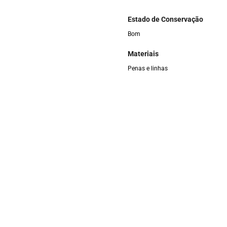
Estado de Conservação
Bom
Materiais
Penas e linhas
Formas de Entrada
Doação
Etnia
Guajajara
Responsável pelas informaçõe
Helen Cristiny, Susana Guajajara e 
Categoria
 linhas traçadas na cor vermelha,
Adereços
 na cor verde, formando no modelo