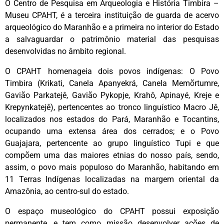
O Centro de Pesquisa em Arqueologia e História Timbira –
Museu CPAHT, é a terceira instituição de guarda de acervo
arqueológico do Maranhão e a primeira no interior do Estado
a salvaguardar o patrimônio material das pesquisas
desenvolvidas no âmbito regional.
O CPAHT homenageia dois povos indígenas: O Povo
Timbira (Krikati, Canela Apanyekrá, Canela Memõrtumre,
Gavião Parkatejê, Gavião Pykopje, Krahô, Apinayé, Kreje e
Krepynkatejê), pertencentes ao tronco linguístico Macro Jê,
localizados nos estados do Pará, Maranhão e Tocantins,
ocupando uma extensa área dos cerrados; e o Povo
Guajajara, pertencente ao grupo linguístico Tupi e que
compõem uma das maiores etnias do nosso país, sendo,
assim, o povo mais populoso do Maranhão, habitando em
11 Terras Indígenas localizadas na margem oriental da
Amazônia, ao centro-sul do estado.
O espaço museológico do CPAHT possui exposição
permanente, e tem como missão desenvolver ações de