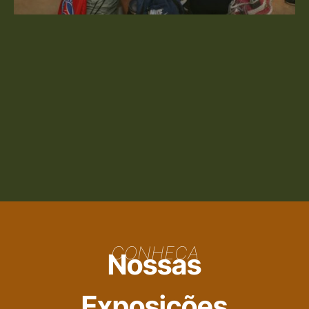
CONHEÇA
Nossas
Exposições