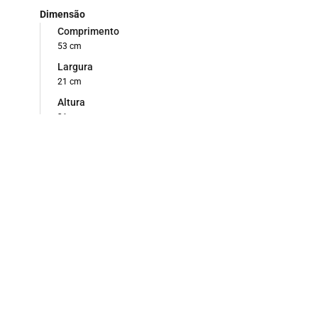
Dimensão
Comprimento
53 cm
Largura
21 cm
Altura
31 cm
Estado de Conservação
Bom
Materiais
Madeira de cedro, tinta amarela, vermelha e preta.
Formas de Entrada
Doação
Etnia
Guajajara