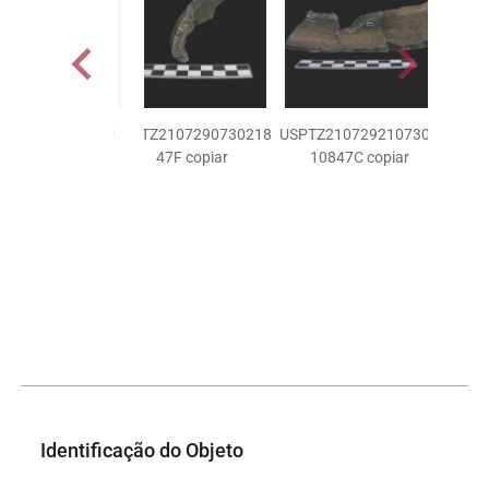
USPTZ2107290730218
USPTZ2107292107302
47F copiar
10847C copiar
Identificação do Objeto