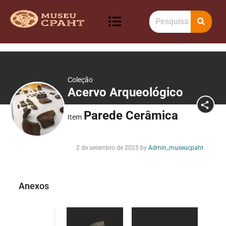
Coleção
Acervo Arqueológico
Parede Cerâmica
Item
2 de setembro de 2025
by
Admin_museucpaht
Anexos