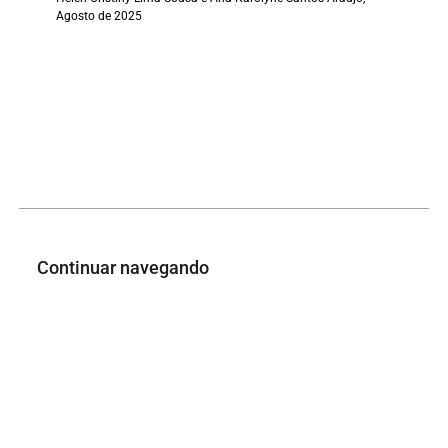
Agosto de 2025
Continuar navegando
Borda Cerâmica
Borda Cerâmica
Voltar para a lista de itens
Rua Godofredo Viana, 1300, Centro, Imperatriz-MA, CEP: 65901- 480