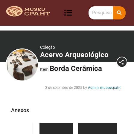
Coleção
Acervo Arqueológico
Borda Cerâmica
Item
2 de setembro de 2025
by
Admin_museucpaht
Anexos