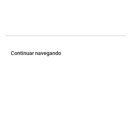
Continuar navegando
Parede Cerâmica
Borda Cerâmica
Voltar para a lista de itens
Rua Godofredo Viana, 1300, Centro, Imperatriz-MA, CEP: 65901- 480
Faça-nos uma visita!
E-mail: cpah.timbira@uemasul.edu.br