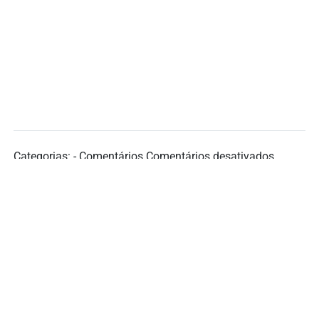
Categorias: - Comentários
Comentários desativados
←
Anterior
Seguinte
→
Rua Godofredo Viana, 1300, Centro, Imperatriz-MA, CEP: 65901- 480
Faça-nos uma visita!
E-mail: cpah.timbira@uemasul.edu.br