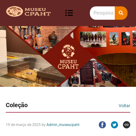
Coleção
Voltar
19 de março de 2025
by
Admin_museucpaht