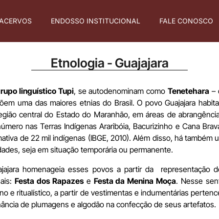
ACERVOS
ENDOSSO INSTITUCIONAL
FALE CONOSCO
Etnologia - Guajajara
rupo linguístico Tupi
, se autodenominam como
Tenetehara
– 
m uma das maiores etnias do Brasil. O povo Guajajara habita 
egião central do Estado do Maranhão, em áreas de abrangência 
úmero nas Terras Indígenas Araribóia, Bacurizinho e Cana Brav
tiva de 22 mil indígenas (IBGE, 2010). Além disso, há também u
dades, seja em situação temporária ou permanente.
ajajara homenageia esses povos a partir da representação de
uais:
Festa dos Rapazes
e
Festa da Menina Moça
. Nesse sent
o e ritualístico, a partir de vestimentas e indumentárias pertenc
nância de plumagens e algodão na confecção de seus artefatos.