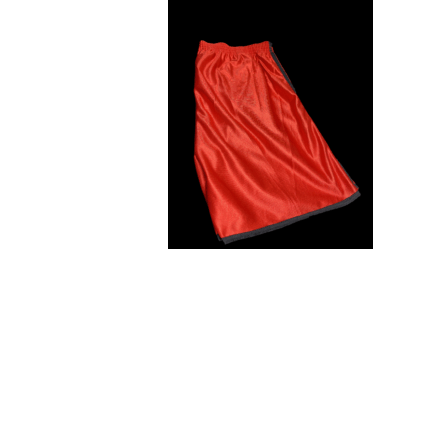
Nome do objeto
Short (Masculino).
Descrição
Short simples de tecido leve, na cor vermelho , com