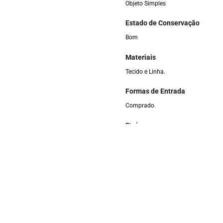
Objeto Simples
Estado de Conservação
Bom
Materiais
Tecido e Linha.
Formas de Entrada
Comprado.
Etnia
Guajajara
Responsável pelas informaçõe
Helen Cristiny, Susana Guajajara e 
Categoria
 acabamento de elástico na cintura
Adorno Corporal
para melhor ajuste e nas laterais faixas pretas que se estendem até a barra