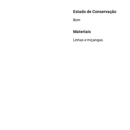
Estado de Conservação
Bom
Materiais
Linhas e miçangas.
Formas de Entrada
Doação
Etnia
Guajajara
Responsável pelas informaçõe
Helen Cristiny, Susana Guajajara e 
Categoria
Adereços