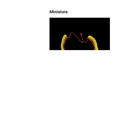
Miniatura
Nome do objeto
Colar
Descrição