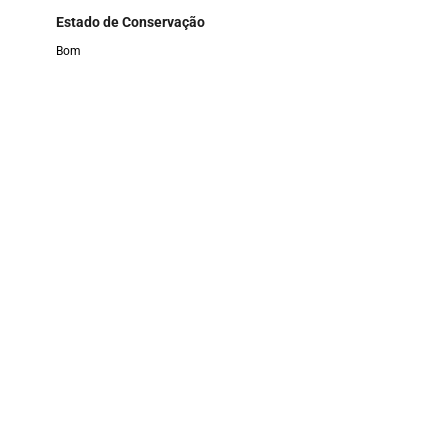
Estado de Conservação
Bom
Materiais
madeira, Guarumã, penas Arara, linhas e fitas.
Formas de Entrada
Doação
Etnia
Guajajara
Responsável pelas informações
Susana Guajajara, Helen Cristiny e Ana Karolyne.
Categoria
Adereços
Função e Uso