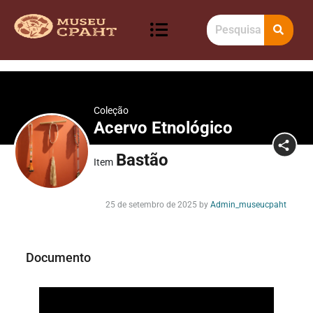
Coleção
Acervo Etnológico
Bastão
Item
25 de setembro de 2025
by
Admin_museucpaht
Documento