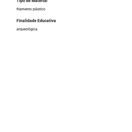
Tipo de Material
filamento plástico
Finalidade Educativa
arqueológica
Público-Alvo
crianças, jovens, professores, comunidade em geral.
Uso / Aplicação
oficinas, visitas guiadas e sala de aula
Ano de produção
2024
Responsável / Autoria
Modelado e impresso por Museu Maker 3D - IFMA
Estado de Conservação
bom