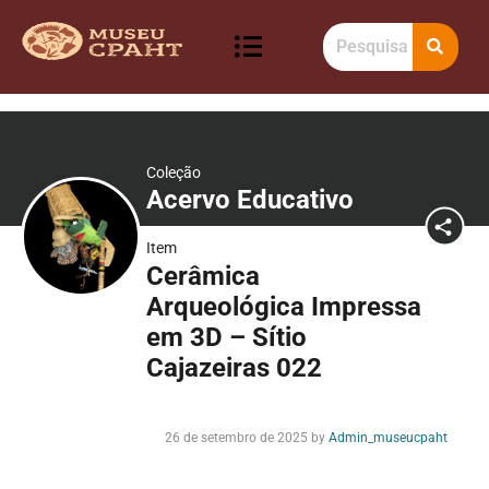
Coleção
Acervo Educativo
Item
Cerâmica
Arqueológica Impressa
em 3D – Sítio
Cajazeiras 022
26 de setembro de 2025
by
Admin_museucpaht