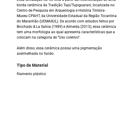
borda cerâmica da Tradição Tupi/Tupiguarani, localizada no
Centro de Pesquisa em Arqueologia e História Timbira -
Museu CPAHT, da Universidade Estadual da Região Tocantina
do Maranhão (UEMASUL). De acordo com estudos feitos por
Brochado & La Salvia (1989) e Almeida (2013), essa cerâmica
tem uma morfologia ao qual apresenta características que a
colocam na categoria de “Uso coletivo”.
Além disso, essa cerâmica possui uma pigmentação
avermelhada no fundo.
Tipo de Material
filamento plástico
Finalidade Educativa
arqueológica
Público-Alvo
crianças, jovens, professores, comunidade em geral.
Uso / Aplicação