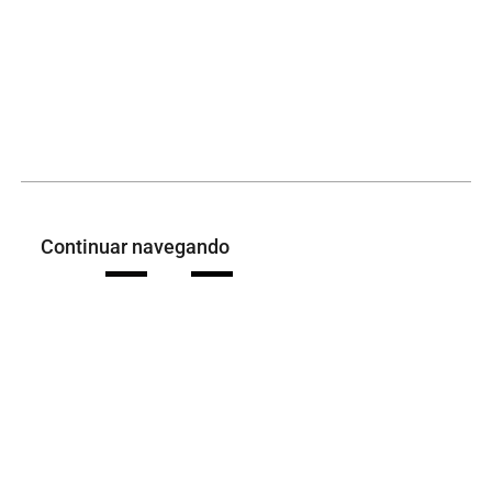
Continuar navegando
Borda Cerâmica
Borda Cerâmica
Voltar para a lista de itens
Rua Godofredo Viana, 1300, Centro, Imperatriz-MA, CEP: 65901- 480
Faça-nos uma visita!