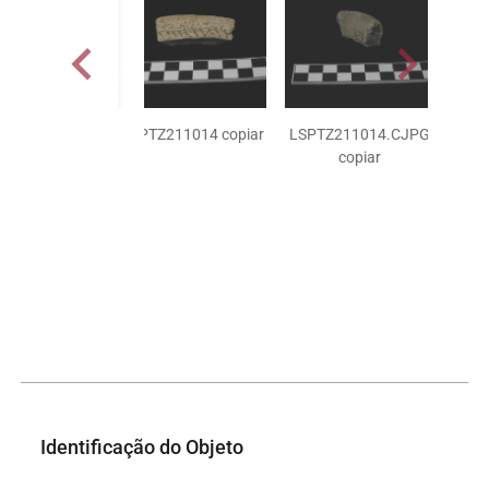
LSPTZ211014 copiar
LSPTZ211014.CJPG
LSPT
copiar
Identificação do Objeto