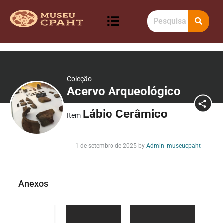
Coleção
Acervo Arqueológico
Lábio Cerâmico
Item
1 de setembro de 2025
by
Admin_museucpaht
Anexos