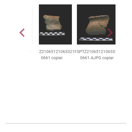
FSPTZ21065121065321
FSPTZ21065121065321
FSPTZ
0661 copiar
0661.AJPG copiar
066