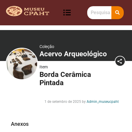
Coleção
Acervo Arqueológico
Item
Borda Cerâmica
Pintada
1 de setembro de 2025
by
Admin_museucpaht
Anexos